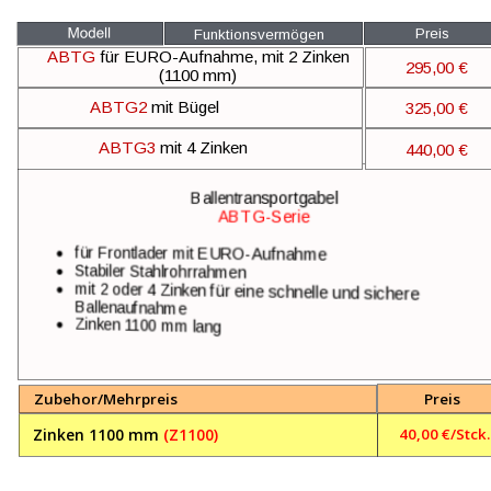
Preis
Funktionsvermögen
ABTG 
für EURO-Aufnahme, mit 2 Zinken 
295,00 €
(1100 mm)
ABTG2 
mit Bügel
325,00 €
ABTG3 
mit 4 Zinken
440,00 €
Ballentransportgabel 
ABTG-Serie
•
für Frontlader mit EURO-Aufnahme
•
Stabiler Stahlrohrrahmen
•
mit 2 oder 4 Zinken für eine schnelle und sichere 
Ballenaufnahme
•
Zinken 1100 mm lang
Zubehor/Mehrpreis
Preis
40,00 €/Stck.
Zinken 1100 mm 
(Z1100)