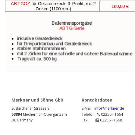
ABTGGZ 
für Gerätedreieck, 3-Punkt, mit 2 
180,00 €
Zinken (1100 mm)
Ballentransportgabel 
ABTG-Serie
•
inklusive Gerätedreieck
•
für Dreipunktanbau und Gerätedreieck
•
stabiler Stahlrohrrahmen
•
mit 2 Zinken für eine schnelle und sichere Ballenaufnahme
•
Tragkraft ca. 500 kg
Merkner und Söhne GbR
Kontaktdaten
Euskirchener Strasse 8
E-Mail:  
info@merkner.de
53894 
Mechernich-Obergartzem
Telefon:  
 02256 - 1664

DE Germany
Fax:        
 02256 - 1568
