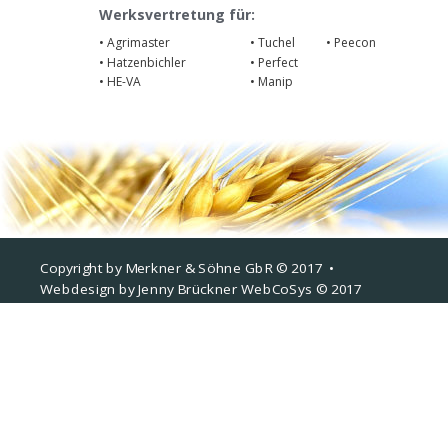
Werksvertretung für:
• Agrimaster
• Tuchel
• Peecon
• Hatzenbichler
• Perfect
• HE-VA
• Manip
Copyright by Merkner & Söhne GbR © 2017  •   
Webdesign by Jenny Brückner WebCoSys © 2017